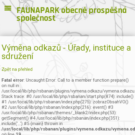
FAUNAPARK obecně prospěšná
společnost
Výměna odkazů - Úřady, instituce a
sdružení
Zpět na přehled
Fatal error
: Uncaught Error: Call to a member function prepare()
on null in
/usr/local/lib/php/rsbanan/plugins/vymena.odkazu/vymena.odkazu
Stack trace: #0 /usr/local/lib/php/rsbanan/start.php(874): include()
#1 /usr/local/lib/php/rsbanan/index.php(275): zobrazObsahVO()
#2 /usr/local/lib/php/rsbanan/index.php(216): event() #3
/usr/local/lib/php/rsbanan/themes/_blank2/index.php(53):
getSegment() #4 /usr/local/lib/php/rsbanan/index.php(351):
include('...') #5 {main} thrown in
/usr/local/lib/php/rsbanan/plugins/vymena.odkazu/vymena.o
on line
19